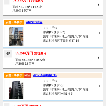
51.135万円
(管理費 -)
2
面積 48.32ｍ
/ 14.61坪
坪単価 3.5万円
店舗・事務所
ARISTO渋谷
ＪＲ山手線
原宿駅
/ 徒歩17分
築年 1年未満 / 地上6階建/地下1階建
東京都渋谷区宇田川町37-15
55.244万円
6F
(管理費 -)
2
面積 65.22ｍ
/ 19.72坪
坪単価 2.8万円
店舗・事務所
ACN渋谷神南ビル
ＪＲ山手線
原宿駅
/ 徒歩5分
築年 1年未満 / 地上8階建/地下1階建
東京都渋谷区神南1-9-5