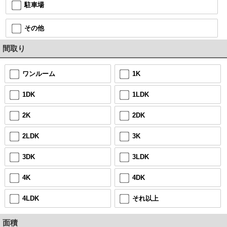
駐車場
その他
間取り
ワンルーム
1K
1DK
1LDK
2K
2DK
2LDK
3K
3DK
3LDK
4K
4DK
4LDK
それ以上
面積