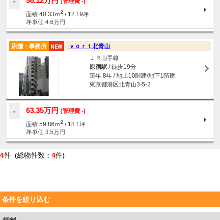
56.12万円
(管理費 -)
2
面積 40.33ｍ
/ 12.19坪
坪単価 4.6万円
店舗・事務所
ｖｏｒｔ北青山
ＪＲ山手線
原宿駅
/ 徒歩19分
築年 8年 / 地上10階建/地下1階建
東京都港区北青山3-5-2
63.35万円
(管理費 -)
2
面積 59.86ｍ
/ 18.1坪
坪単価 3.5万円
4
件 (総物件数：
4
件)
条件を絞り込む