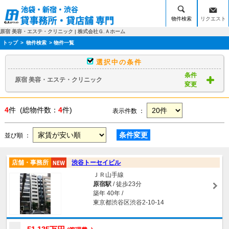
物件検索
リクエスト
原宿 美容・エステ・クリニック | 株式会社Ｇ.Ａホーム
トップ
>
物件検索
> 物件一覧
選択中の条件
条件
原宿 美容・エステ・クリニック
変更
4
件 (総物件数：
4
件)
表示件数 ：
条件変更
並び順 ：
店舗・事務所
渋谷トーセイビル
ＪＲ山手線
原宿駅
/ 徒歩23分
築年 40年 /
東京都渋谷区渋谷2-10-14