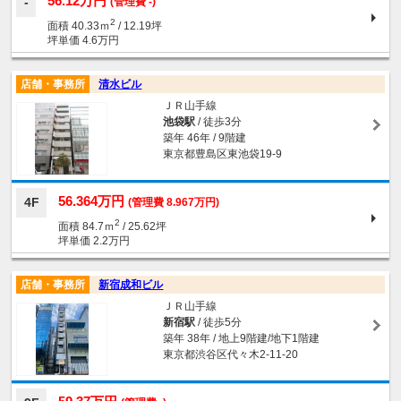
56.12万円
(管理費 -)
2
面積 40.33ｍ
/ 12.19坪
坪単価 4.6万円
店舗・事務所
清水ビル
ＪＲ山手線
池袋駅
/ 徒歩3分
築年 46年 / 9階建
東京都豊島区東池袋19-9
56.364万円
4F
(管理費 8.967万円)
2
面積 84.7ｍ
/ 25.62坪
坪単価 2.2万円
店舗・事務所
新宿成和ビル
ＪＲ山手線
新宿駅
/ 徒歩5分
築年 38年 / 地上9階建/地下1階建
東京都渋谷区代々木2-11-20