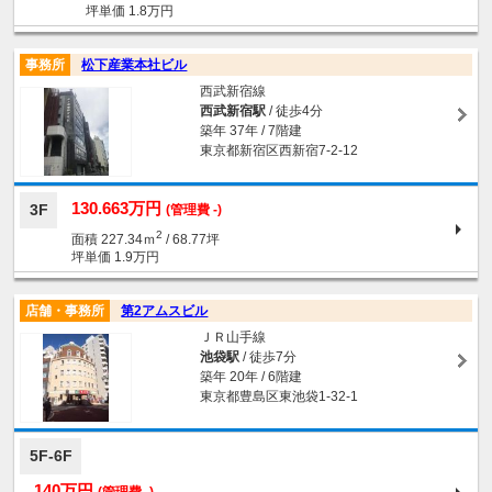
坪単価 1.8万円
事務所
松下産業本社ビル
西武新宿線
西武新宿駅
/ 徒歩4分
築年 37年 / 7階建
東京都新宿区西新宿7-2-12
130.663万円
3F
(管理費 -)
2
面積 227.34ｍ
/ 68.77坪
坪単価 1.9万円
店舗・事務所
第2アムスビル
ＪＲ山手線
池袋駅
/ 徒歩7分
築年 20年 / 6階建
東京都豊島区東池袋1-32-1
5F-6F
140万円
(管理費 -)