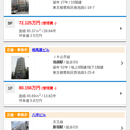
築年 27年 / 10階建
東京都豊島区南池袋1-18-7
72.125万円
9F
(管理費 -)
2
面積 95.37ｍ
/ 28.84坪
坪単価 2.5万円
店舗・事務所
相馬屋ビル
ＪＲ山手線
池袋駅
/ 徒歩3分
築年 52年 / 地上9階建/地下1階建
東京都豊島区西池袋3-25-8
80.156万円
1F
(管理費 -)
2
面積 45.69ｍ
/ 13.82坪
坪単価 5.8万円
店舗・事務所
八洋ビル
京王線
新宿駅
/ 徒歩2分