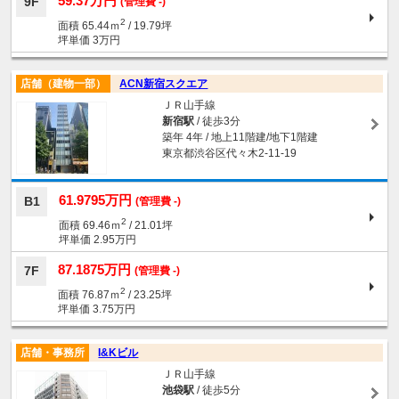
59.37万円
9F
(管理費 -)
2
面積 65.44ｍ
/ 19.79坪
坪単価 3万円
店舗（建物一部）
ACN新宿スクエア
ＪＲ山手線
新宿駅
/ 徒歩3分
築年 4年 / 地上11階建/地下1階建
東京都渋谷区代々木2-11-19
61.9795万円
B1
(管理費 -)
2
面積 69.46ｍ
/ 21.01坪
坪単価 2.95万円
87.1875万円
7F
(管理費 -)
2
面積 76.87ｍ
/ 23.25坪
坪単価 3.75万円
店舗・事務所
I&Kビル
ＪＲ山手線
池袋駅
/ 徒歩5分