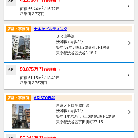
45.279万円
8F
(管理費 -)
2
面積 55.44ｍ
/ 16.77坪
坪単価 2.7万円
店舗・事務所
ナルセビルディング
ＪＲ山手線
渋谷駅
/ 徒歩3分
築年 52年 / 地上9階建/地下1階建
東京都渋谷区渋谷3-18-7
50.875万円
6F
(管理費 -)
2
面積 61.15ｍ
/ 18.49坪
坪単価 2.75万円
店舗・事務所
ARISTO渋谷
東京メトロ半蔵門線
渋谷駅
/ 徒歩7分
築年 1年未満 / 地上6階建/地下1階建
東京都渋谷区宇田川町37-15