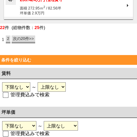
4F
2
面積 272.95ｍ
/ 82.56坪
坪単価 2.9万円
22
件 (総物件数：
25
件)
2
次の20件>>
1
条件を絞り込む
賃料
～
管理費込みで検索
坪単価
～
管理費込みで検索