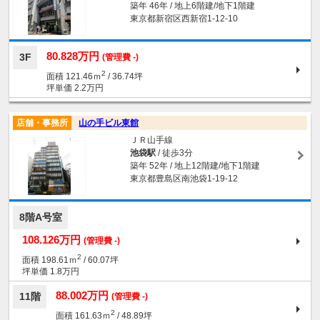
築年 46年 / 地上6階建/地下1階建
東京都新宿区西新宿1-12-10
80.828万円
3F
(管理費 -)
2
面積 121.46ｍ
/ 36.74坪
坪単価 2.2万円
店舗・事務所
山の手ビル東館
ＪＲ山手線
池袋駅
/ 徒歩3分
築年 52年 / 地上12階建/地下1階建
東京都豊島区南池袋1-19-12
8階A号室
108.126万円
(管理費 -)
2
面積 198.61ｍ
/ 60.07坪
坪単価 1.8万円
88.002万円
11階
(管理費 -)
2
面積 161.63ｍ
/ 48.89坪