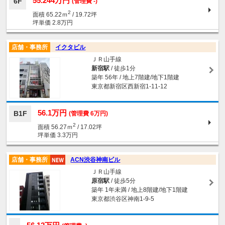
55.244万円
6F
(管理費 -)
2
面積 65.22ｍ
/ 19.72坪
坪単価 2.8万円
店舗・事務所
イクタビル
ＪＲ山手線
新宿駅
/ 徒歩1分
築年 56年 / 地上7階建/地下1階建
東京都新宿区西新宿1-11-12
56.1万円
B1F
(管理費 6万円)
2
面積 56.27ｍ
/ 17.02坪
坪単価 3.3万円
店舗・事務所
ACN渋谷神南ビル
ＪＲ山手線
原宿駅
/ 徒歩5分
築年 1年未満 / 地上8階建/地下1階建
東京都渋谷区神南1-9-5