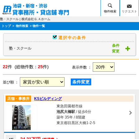
物件検索
リクエスト
塾・スクール | 株式会社Ｇ.Ａホーム
トップ
>
物件検索
> 物件一覧
選択中の条件
条件
塾・スクール
変更
22
件 (総物件数：
25
件)
表示件数 ：
条件変更
並び順 ：
店舗・事務所
KSビルディング
東急田園都市線
池尻大橋駅
/ 徒歩6分
築年 35年 / 8階建
東京都目黒区大橋1-2-5