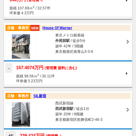
2
面積 107.69ｍ
/ 32.57坪
坪単価 4.3万円
店舗・事務所
House Of Warner
東京メトロ銀座線
外苑前駅
/ 徒歩5分
築年 42年 / 3階建
東京都港区南青山3-3-6
157.4074万円
(管理費 賃料に含む)
2
面積 99.56ｍ
/ 30.11坪
坪単価 5.23万円
店舗・事務所
SIL新宿
西武新宿線
西武新宿駅
/ 徒歩1分
築年 20年 / 8階建
東京都新宿区歌舞伎町2-46-3
239.424万円
(管理費 -)