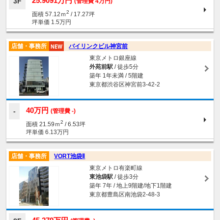
25.9091万円
3F
(管理費 4万円)
2
面積 57.12ｍ
/ 17.27坪
坪単価 1.5万円
店舗・事務所
バイリンクビル神宮前
東京メトロ銀座線
外苑前駅
/ 徒歩5分
築年 1年未満 / 5階建
東京都渋谷区神宮前3-42-2
40万円
(管理費 -)
2
面積 21.59ｍ
/ 6.53坪
坪単価 6.13万円
店舗・事務所
VORT池袋Ⅱ
東京メトロ有楽町線
東池袋駅
/ 徒歩3分
築年 7年 / 地上9階建/地下1階建
東京都豊島区南池袋2-48-3