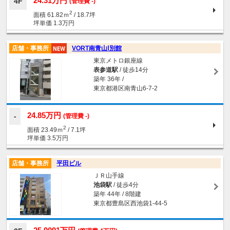
24.31万円
4F
(管理費 -)
2
面積 61.82ｍ
/ 18.7坪
坪単価 1.3万円
店舗・事務所
VORT南青山Ⅰ別館
東京メトロ銀座線
表参道駅
/ 徒歩14分
築年 36年 /
東京都港区南青山6-7-2
24.85万円
(管理費 -)
2
面積 23.49ｍ
/ 7.1坪
坪単価 3.5万円
店舗・事務所
平田ビル
ＪＲ山手線
池袋駅
/ 徒歩4分
築年 44年 / 8階建
東京都豊島区西池袋1-44-5