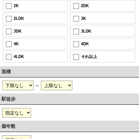
2K
2DK
2LDK
3K
3DK
3LDK
4K
4DK
4LDK
それ以上
面積
～
駅徒歩
築年数