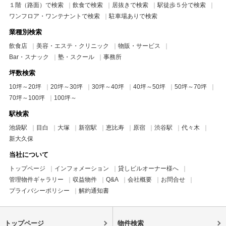
１階（路面）で検索
飲食で検索
居抜きで検索
駅徒歩５分で検索
ワンフロア・ワンテナントで検索
駐車場ありで検索
業種別検索
飲食店
美容・エステ・クリニック
物販・サービス
Bar・スナック
塾・スクール
事務所
坪数検索
10坪～20坪
20坪～30坪
30坪～40坪
40坪～50坪
50坪～70坪
70坪～100坪
100坪～
駅検索
池袋駅
目白
大塚
新宿駅
恵比寿
原宿
渋谷駅
代々木
新大久保
当社について
トップページ
インフォメーション
貸しビルオーナー様へ
管理物件ギャラリー
収益物件
Q&A
会社概要
お問合せ
プライバシーポリシー
解約通知書
トップページ
物件検索