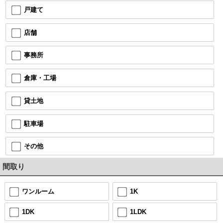
戸建て
店舗
事務所
倉庫・工場
貸土地
駐車場
その他
間取り
ワンルーム
1K
1DK
1LDK