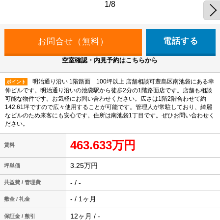
1/8
電話する
空室確認・内見予約はこちらから
明治通り沿い 1階路面 100坪以上 店舗相談可豊島区南池袋にある幸
ポイント
伸ビルです。明治通り沿いの池袋駅から徒歩2分の1階路面店です。店舗も相談
可能な物件です。お気軽にお問い合わせください。広さは1階2階合わせて約
142.61坪ですので広々使用することが可能です。管理人が常駐しており、綺麗
なビルのため来客にも安心です。住所は南池袋1丁目です。ぜひお問い合わせく
ださい。
463.633万円
賃料
3.25万円
坪単価
- / -
共益費 / 管理費
- / 1ヶ月
敷金 / 礼金
12ヶ月 / -
保証金 / 敷引