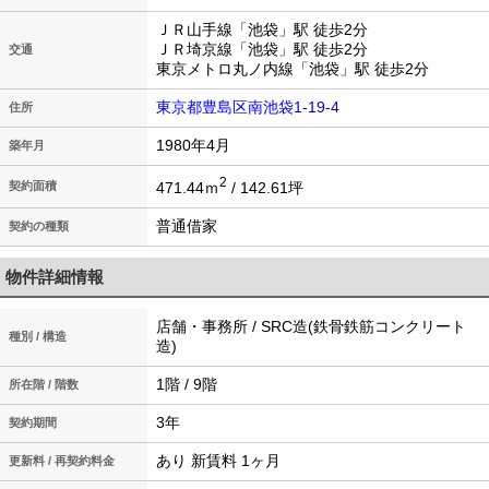
ＪＲ山手線「池袋」駅 徒歩2分
ＪＲ埼京線「池袋」駅 徒歩2分
交通
東京メトロ丸ノ内線「池袋」駅 徒歩2分
東京都豊島区南池袋1-19-4
住所
1980年4月
築年月
2
471.44ｍ
/ 142.61坪
契約面積
契約の種類
物件詳細情報
店舗・事務所 / SRC造(鉄骨鉄筋コンクリート
種別 / 構造
造)
1階 / 9階
所在階 / 階数
3年
契約期間
あり 新賃料 1ヶ月
更新料 / 再契約料金