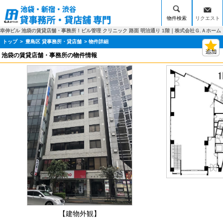
物件検索
リクエスト
幸伸ビル 池袋の賃貸店舗・事務所！ビル管理 クリニック 路面 明治通り 1階｜株式会社Ｇ.Ａホーム
トップ
>
豊島区 貸事務所・貸店舗
> 物件詳細
池袋の賃貸店舗・事務所の物件情報
【建物外観】