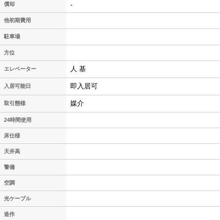
-
償却
他初期費用
駐車場
方位
人 基
エレベーター
即入居可
入居可能日
媒介
取引態様
24時間使用
床仕様
天井高
警備
空調
光ケーブル
造作