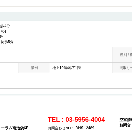
歩4分
4分
分
徒歩5分
種別 / 
階層
地上10階/地下1階
間取り
TEL : 03-5956-4004
空室情
お問合
ォーラム南池袋6F
2489
お問合わせNO：