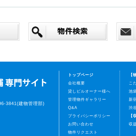
トップページ
【
会社概要
こ
貸しビルオーナー様へ
池
管理物件ギャラリー
新
396-3841(建物管理部)
Q&A
渋
プライバシーポリシー
【
お問い合わせ
収
物件リクエスト