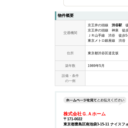
物件概要
京王井の頭線
渋谷駅
徒
京王井の頭線 神泉 徒歩
交通機関
ＪＲ山手線 渋谷 徒歩5
東京メトロ銀座線 渋谷 
住所
東京都渋谷区道玄坂
築年数
1989年5月
設備・条件
の一例
株式会社Ｇ.Ａホーム
〒171-0022
東京都豊島区南池袋3-15-11 ナイスフ