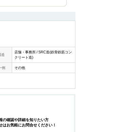
店舗・事務所 / SRC造(鉄骨鉄筋コン
構造
クリート造)
一例
その他
報の確認や詳細を知りたい方
せはお気軽にお問合せください！