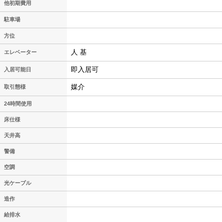
他初期費用
駐車場
方位
人 基
エレベーター
即入居可
入居可能日
媒介
取引態様
24時間使用
床仕様
天井高
警備
空調
光ケーブル
造作
給排水