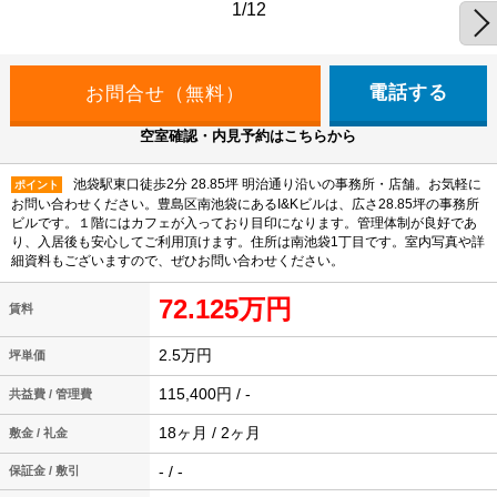
1/12
電話する
空室確認・内見予約はこちらから
池袋駅東口徒歩2分 28.85坪 明治通り沿いの事務所・店舗。お気軽に
ポイント
お問い合わせください。豊島区南池袋にあるI&Kビルは、広さ28.85坪の事務所
ビルです。１階にはカフェが入っており目印になります。管理体制が良好であ
り、入居後も安心してご利用頂けます。住所は南池袋1丁目です。室内写真や詳
細資料もございますので、ぜひお問い合わせください。
72.125万円
賃料
2.5万円
坪単価
115,400円 / -
共益費 / 管理費
18ヶ月 / 2ヶ月
敷金 / 礼金
- / -
保証金 / 敷引