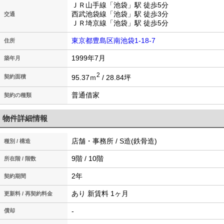
ＪＲ山手線「池袋」駅 徒歩5分
西武池袋線「池袋」駅 徒歩3分
交通
ＪＲ埼京線「池袋」駅 徒歩5分
東京都豊島区南池袋1-18-7
住所
1999年7月
築年月
2
95.37ｍ
/ 28.84坪
契約面積
契約の種類
物件詳細情報
店舗・事務所 / S造(鉄骨造)
種別 / 構造
9階 / 10階
所在階 / 階数
2年
契約期間
あり 新賃料 1ヶ月
更新料 / 再契約料金
-
償却